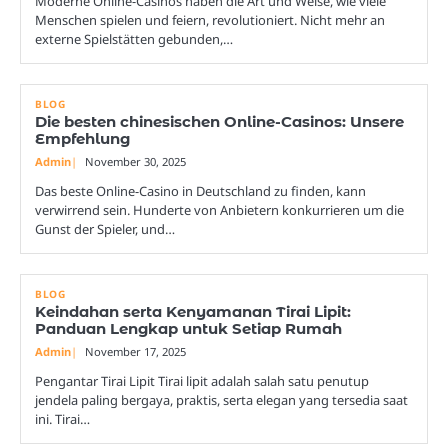
Moderne Online-Casinos haben die Art und Weise, wie viele
Menschen spielen und feiern, revolutioniert. Nicht mehr an
externe Spielstätten gebunden,…
BLOG
Die besten chinesischen Online-Casinos: Unsere
Empfehlung
Admin
November 30, 2025
Das beste Online-Casino in Deutschland zu finden, kann
verwirrend sein. Hunderte von Anbietern konkurrieren um die
Gunst der Spieler, und…
BLOG
Keindahan serta Kenyamanan Tirai Lipit:
Panduan Lengkap untuk Setiap Rumah
Admin
November 17, 2025
Pengantar Tirai Lipit Tirai lipit adalah salah satu penutup
jendela paling bergaya, praktis, serta elegan yang tersedia saat
ini. Tirai…