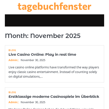
tagebuchfenster
Skip
to
content
Month:
November 2025
BLOG
Live Casino Online: Play in real time
Admin
November 30, 2025
Live casino online platforms have transformed the way players
enjoy classic casino entertainment. Instead of counting solely
on digital simulations,…
BLOG
Erstklassige moderne Casinospiele im Überblick
Admin
November 30, 2025