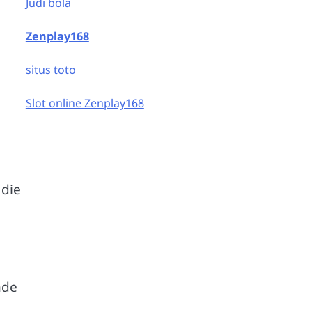
Judi bola
Zenplay168
situs toto
Slot online Zenplay168
 die
nde