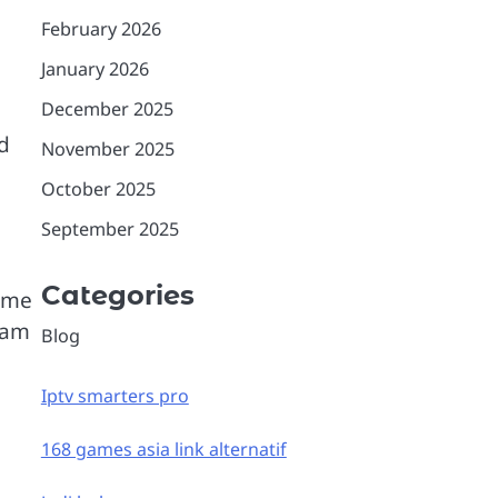
February 2026
January 2026
December 2025
d
November 2025
October 2025
September 2025
Categories
teme
sam
Blog
Iptv smarters pro
168 games asia link alternatif