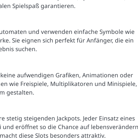
len Spielspaß garantieren.
elautomaten und verwenden einfache Symbole wie
. Sie eignen sich perfekt für Anfänger, die ein
ebnis suchen.
sie keine aufwendigen Grafiken, Animationen oder
en wie Freispiele, Multiplikatoren und Minispiele,
m gestalten.
re stetig steigenden Jackpots. Jeder Einsatz eines
bei und eröffnet so die Chance auf lebensveränder
acht diese Slots besonders attraktiv.