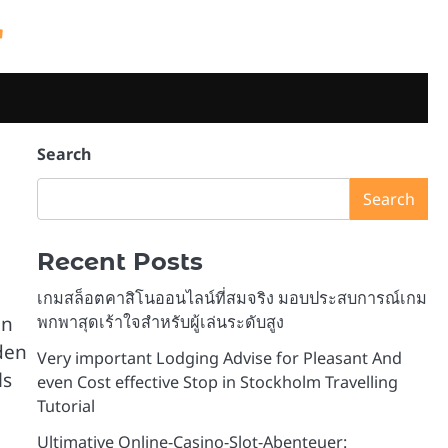
r
Search
Search
Recent Posts
เกมสล็อตคาสิโนออนไลน์ที่สมจริง มอบประสบการณ์เกม
en
พกพาสุดเร้าใจสำหรับผู้เล่นระดับสูง
den
Very important Lodging Advise for Pleasant And
ls
even Cost effective Stop in Stockholm Travelling
Tutorial
Ultimative Online-Casino-Slot-Abenteuer: