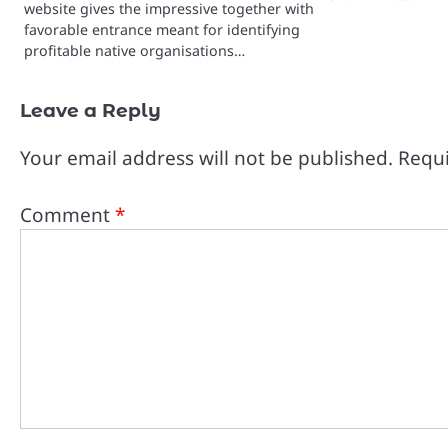
website gives the impressive together with
favorable entrance meant for identifying
profitable native organisations…
Leave a Reply
Your email address will not be published.
Requi
Comment
*