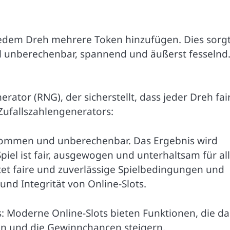
jedem Dreh mehrere Token hinzufügen. Dies sorgt
l unberechenbar, spannend und äußerst fesselnd
ator (RNG), der sicherstellt, dass jeder Dreh fair
Zufallszahlengenerators:
enommen und unberechenbar. Das Ergebnis wird
iel ist fair, ausgewogen und unterhaltsam für al
tet faire und zuverlässige Spielbedingungen und
 und Integrität von Online-Slots.
 Moderne Online-Slots bieten Funktionen, die da
en und die Gewinnchancen steigern.