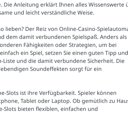
. Die Anleitung erklärt Ihnen alles Wissenswerte 
same und leicht verständliche Weise.
o lieben? Der Reiz von Online-Casino-Spielautom
und dem damit verbundenen Spielspaß. Anders als
onderen Fähigkeiten oder Strategien, um bei
einfach ein Spiel, setzen Sie einen guten Tipp un
n-Liste und die damit verbundene Sicherheit. Die
ebendigen Soundeffekten sorgt für ein
e-Slots ist ihre Verfügbarkeit. Spieler können
rtphone, Tablet oder Laptop. Ob gemütlich zu Hau
-Slots bieten flexiblen, einfachen und