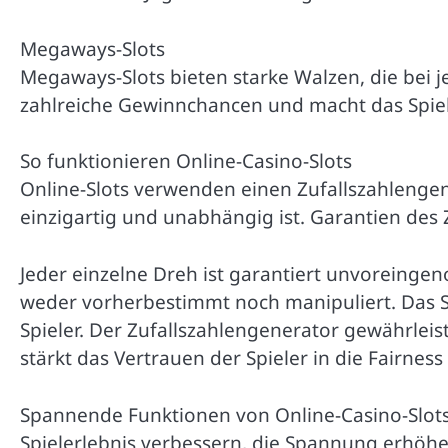
Megaways-Slots
Megaways-Slots bieten starke Walzen, die bei 
zahlreiche Gewinnchancen und macht das Spie
So funktionieren Online-Casino-Slots
Online-Slots verwenden einen Zufallszahlengener
einzigartig und unabhängig ist. Garantien des 
Jeder einzelne Dreh ist garantiert unvoreing
weder vorherbestimmt noch manipuliert. Das Sp
Spieler. Der Zufallszahlengenerator gewährleis
stärkt das Vertrauen der Spieler in die Fairness
Spannende Funktionen von Online-Casino-Slots:
Spielerlebnis verbessern, die Spannung erhöh