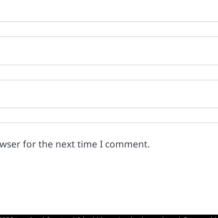
owser for the next time I comment.