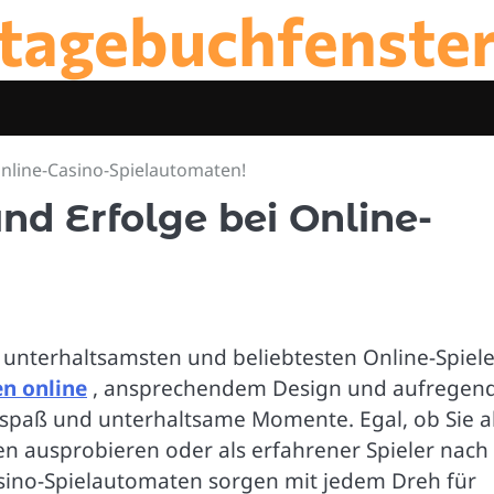
tagebuchfenste
Online-Casino-Spielautomaten!
nd Erfolge bei Online-
unterhaltsamsten und beliebtesten Online-Spiel
n online
, ansprechendem Design und aufregen
lspaß und unterhaltsame Momente. Egal, ob Sie a
n ausprobieren oder als erfahrener Spieler nach
ino-Spielautomaten sorgen mit jedem Dreh für